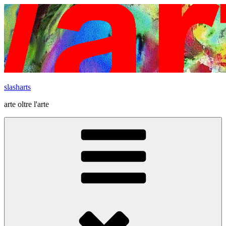
Vai
al
contenuto
slasharts
arte oltre l'arte