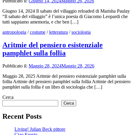
Pubblicato il:
Giugno 14, 2024
Maggio 26, 2026
Giugno 14, 2024 Il sabato del villaggio reloaded di Marisha Paulay
“Il sabato del villaggio” è l’unica poesia di Giacomo Leopardi che
tutti sappiamo amemoria, e che ben […]
antropologia
/
costume
/
letteratura
/
sociologia
Aritmie del pensiero esistenziale
pamphlet sulla follia
Pubblicato il:
Maggio 28, 2024
Maggio 28, 2026
Maggio 28, 2025 Aritmie del pensiero esistenziale pamphlet sulla
follia Aritmie del pensiero pamphlet sulla follia Aritmie del pensiero
pamphlet sulla follia è un libro di sociologia che […]
Cerca
Cerca
Recent Posts
Living! Julian Beck pittore
Ciao Fausto