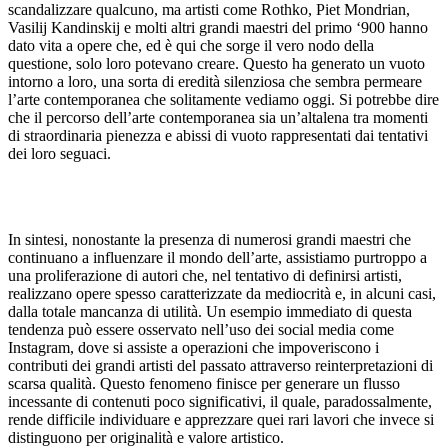
scandalizzare qualcuno, ma artisti come Rothko, Piet Mondrian,
Vasilij Kandinskij e molti altri grandi maestri del primo ‘900 hanno
dato vita a opere che, ed è qui che sorge il vero nodo della
questione, solo loro potevano creare. Questo ha generato un vuoto
intorno a loro, una sorta di eredità silenziosa che sembra permeare
l’arte contemporanea che solitamente vediamo oggi. Si potrebbe dire
che il percorso dell’arte contemporanea sia un’altalena tra momenti
di straordinaria pienezza e abissi di vuoto rappresentati dai tentativi
dei loro seguaci.
In sintesi, nonostante la presenza di numerosi grandi maestri che
continuano a influenzare il mondo dell’arte, assistiamo purtroppo a
una proliferazione di autori che, nel tentativo di definirsi artisti,
realizzano opere spesso caratterizzate da mediocrità e, in alcuni casi,
dalla totale mancanza di utilità. Un esempio immediato di questa
tendenza può essere osservato nell’uso dei social media come
Instagram, dove si assiste a operazioni che impoveriscono i
contributi dei grandi artisti del passato attraverso reinterpretazioni di
scarsa qualità. Questo fenomeno finisce per generare un flusso
incessante di contenuti poco significativi, il quale, paradossalmente,
rende difficile individuare e apprezzare quei rari lavori che invece si
distinguono per originalità e valore artistico.