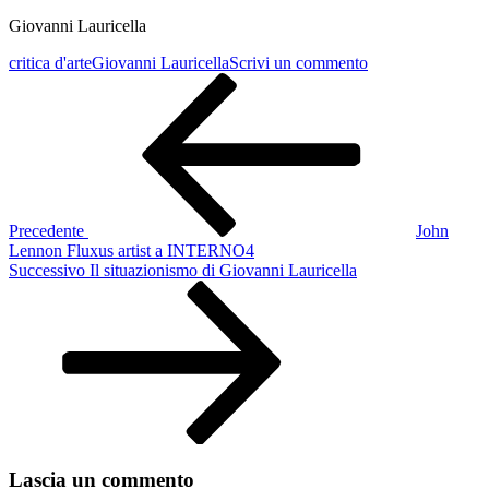
Giovanni Lauricella
su
critica d'arte
Giovanni Lauricella
Scrivi un commento
Navigazione
Articolo
La
precedente
banalizzazione
articoli
dell’arte
contemporanea
Precedente
John
Lennon Fluxus artist a INTERNO4
Articolo
Successivo
Il situazionismo di Giovanni Lauricella
successivo
Lascia un commento