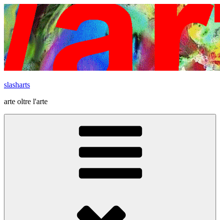
Vai
al
contenuto
slasharts
arte oltre l'arte