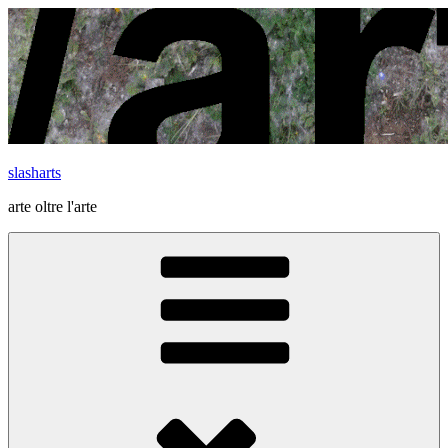
Vai
al
contenuto
slasharts
arte oltre l'arte