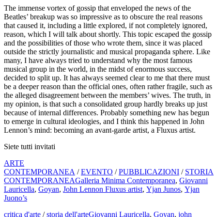
The immense vortex of gossip that enveloped the news of the
Beatles’ breakup was so impressive as to obscure the real reasons
that caused it, including a little explored, if not completely ignored,
reason, which I will talk about shortly. This topic escaped the gossip
and the possibilities of those who wrote them, since it was placed
outside the strictly journalistic and musical propaganda sphere. Like
many, I have always tried to understand why the most famous
musical group in the world, in the midst of enormous success,
decided to split up. It has always seemed clear to me that there must
be a deeper reason than the official ones, often rather fragile, such as
the alleged disagreement between the members’ wives. The truth, in
my opinion, is that such a consolidated group hardly breaks up just
because of internal differences. Probably something new has begun
to emerge in cultural ideologies, and I think this happened in John
Lennon’s mind: becoming an avant-garde artist, a Fluxus artist.
Siete tutti invitati
ARTE
CONTEMPORANEA
/
EVENTO
/
PUBBLICAZIONI
/
STORIA
CONTEMPORANEA
Galleria Minima Contemporanea
,
Giovanni
Lauricella
,
Goyan
,
John Lennon Fluxus artist
,
Yjan Junos
,
Yjan
Juono’s
critica d'arte
/
storia dell'arte
Giovanni Lauricella
,
Goyan
,
john