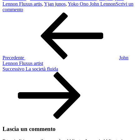
Lennon Fluxus artis
,
Yjan junos
,
Yoko Ono John Lennon
Scrivi un
su
commento
Navigazione
Articolo
John
precedente
Lennon
articoli
Fluxus
artista
Precedente
John
Lennon Fluxus artist
Articolo
Successivo
La società fluida
successivo
Lascia un commento